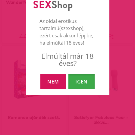
Wanderful,akkus szilikon...
Az oldal erotikus
tartalmú(szexshop),
44 990 Ft
7 290 Ft
ezért csak akkor lépj be,
ha elmúltál 18 éves!
Elmúltál már 18
éves?
NEM
IGEN
Romance ajándék szett.
Satisfyer Fabulous Four -
akkus...