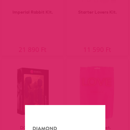
Imperial Rabbit Kit.
Starter Lovers Kit.
21 890 Ft
11 590 Ft
DORCEL Kit
Love készlet.