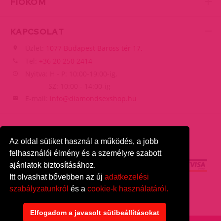
FIÓKOM
KAPCSOLAT
Üzlet:
1077 Budapest Baross tér 17.
Tel:
+36 20 250 2414
Nyitva: H - P: 10:00-19:00-ig,
SZ: 10:00 - 14:00-ig
E-mail:
info@diamondsexshop.hu
Az oldal sütiket használ a működés, a jobb
felhasználói élmény és a személyre szabott
ajánlatok biztosításához.
Itt olvashat bővebben az új
adatkezelési
szabályzatunkról
és a
cookie-k használatáról.
DiamondSexshop
© 2026.
Minden jog fenntartva.
Elfogadom a javasolt sütibeállításokat