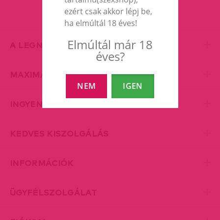
ezért csak akkor lépj be,
ha elmúltál 18 éves!
Elmúltál már 18
A LEGNAGYOBB EROTIC SHOP
éves?
MAXIMÁLIS DISZKRÉCIÓ
NEM
IGEN
INGYENES SZÁLLÍTÁS
KEDVES KISZOLGÁLÁS
INFORMÁCIÓK
ÜGYFÉLSZOLGÁLAT