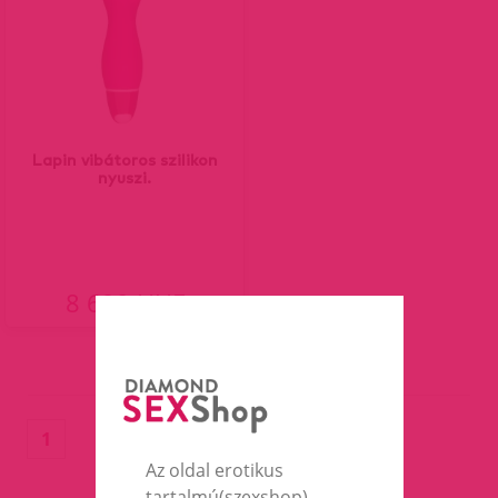
Lapin vibátoros szilikon
nyuszi.
8 690 HUF
(current)
1
Az oldal erotikus
tartalmú(szexshop),