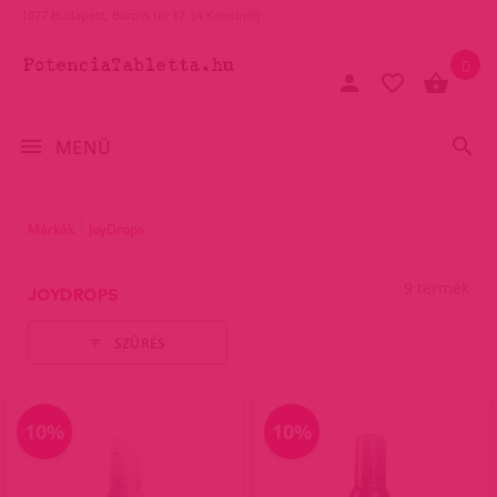
1077 Budapest, Baross tér 17. (A Keletinél)
0
MENÜ
Márkák
JoyDrops
9 termék
JOYDROPS
SZŰRÉS
10%
10%