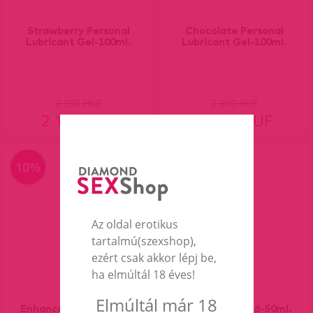
Strawberry Personal
Chocolate Personal
Lubricant Gel-100ml.
Lubricant Gel-100ml.
2 390 HUF
2 390 HUF
2 151 HUF
2 151 HUF
10%
10%
Az oldal erotikus
tartalmú(szexshop),
ezért csak akkor lépj be,
ha elmúltál 18 éves!
Elmúltál már 18
Enhancement Personal
Erection síkosító-50ml.