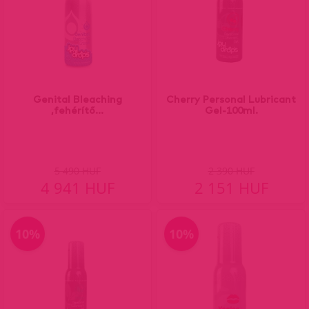
Genital Bleaching
Cherry Personal Lubricant
,fehérítő...
Gel-100ml.
5 490 HUF
2 390 HUF
4 941 HUF
2 151 HUF
10%
10%