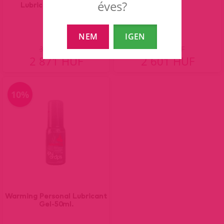
éves?
Lubricant Gel-50ml.
NEM
IGEN
3 190 HUF
2 890 HUF
2 871 HUF
2 601 HUF
10%
Warming Personal Lubricant
Gel-50ml.