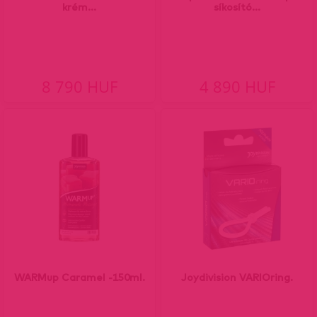
krém...
síkosító...
8 790 HUF
4 890 HUF
WARMup Caramel -150ml.
Joydivision VARIOring.