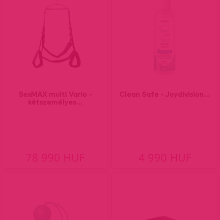
SexMAX multi Vario -
Clean Safe - Joydivision...
kétszemélyes...
78 990 HUF
4 990 HUF