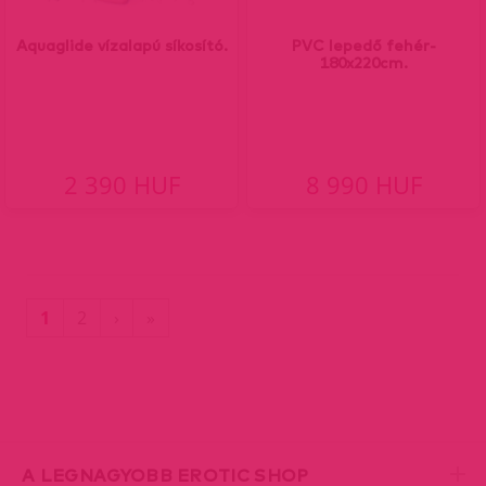
Aquaglide vízalapú síkosító.
PVC lepedő fehér-
180x220cm.
2 390 HUF
8 990 HUF
(current)
Utolsó
1
2
›
»
oldal
A LEGNAGYOBB EROTIC SHOP