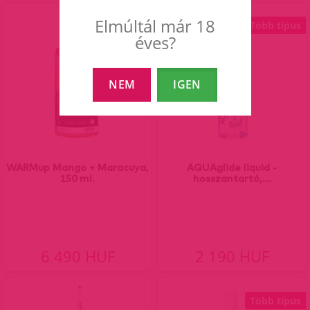
Elmúltál már 18
Több típus
éves?
NEM
IGEN
WARMup Mango + Maracuya,
AQUAglide liquid -
150 ml.
hosszantartó,...
6 490 HUF
2 190 HUF
Több típus