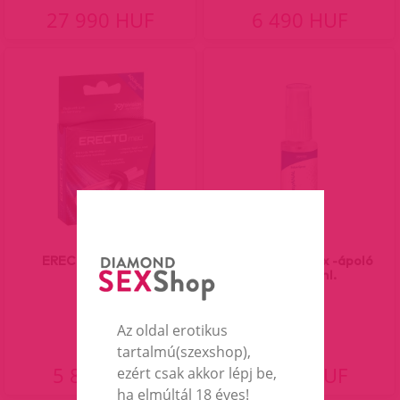
27 990 HUF
6 490 HUF
ERECTOmed Ring.
easyANAL Relax -ápoló
spray-30ml.
Az oldal erotikus
tartalmú(szexshop),
5 890 HUF
6 990 HUF
ezért csak akkor lépj be,
ha elmúltál 18 éves!