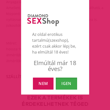
Anyaga:üveg.
Amellett, hogy hagyományos fenékdugóként használható, a
központi
nyílásnak köszönhetően alkalmas különféle játékokra is.
(síkosítóhasználat,vizes játékok. stb.).
Az oldal erotikus
tartalmú(szexshop),
Méret:
ezért csak akkor lépj be,
hossza:10,9cm.
ha elmúltál 18 éves!
átmérő(belső):2cm.
átmérő(külső):4cm
Elmúltál már 18
éves?
SZÁLLÍTÁS
NEM
IGEN
EZEK A TERMÉKEK IS
ÉRDEKELHETNEK TÉGED