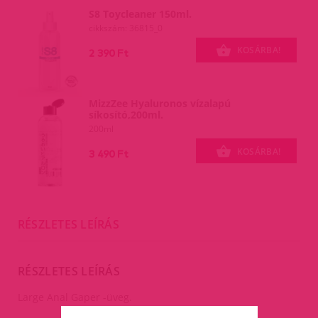
S8 Toycleaner 150ml.
cikkszám: 36815_0
KOSÁRBA!
2 390 Ft
MizzZee Hyaluronos vízalapú
síkosító,200ml.
200ml
KOSÁRBA!
3 490 Ft
RÉSZLETES LEÍRÁS
RÉSZLETES LEÍRÁS
Large Anal Gaper -üveg.