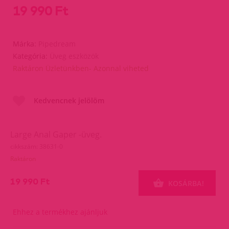
19 990 Ft
Márka:
Pipedream
Kategória:
Üveg eszközök
Raktáron Üzletünkben- Azonnal viheted
Kedvencnek jelölöm
Large Anal Gaper -üveg.
cikkszám: 38631-0
Raktáron
19 990 Ft
KOSÁRBA!
Ehhez a termékhez ajánljuk