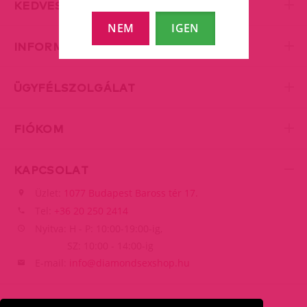
KEDVES KISZOLGÁLÁS
NEM
IGEN
INFORMÁCIÓK
ÜGYFÉLSZOLGÁLAT
FIÓKOM
KAPCSOLAT
Üzlet:
1077 Budapest Baross tér 17.
Tel:
+36 20 250 2414
Nyitva: H - P: 10:00-19:00-ig,
SZ: 10:00 - 14:00-ig
E-mail:
info@diamondsexshop.hu