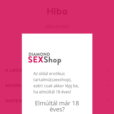
Hiba
Hiba történt
FOLYTASD A VÁSÁRLÁST
A LEGNAGYOBB EROTIC SHOP
Az oldal erotikus
tartalmú(szexshop),
MAXIMÁLIS DISZKRÉCIÓ
ezért csak akkor lépj be,
ha elmúltál 18 éves!
INGYENES SZÁLLÍTÁS
Elmúltál már 18
éves?