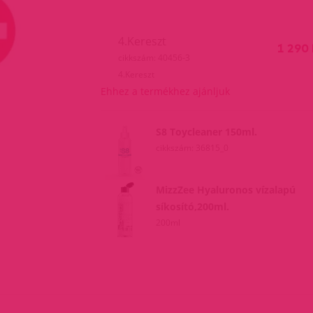
4.Kereszt
1 290 
cikkszám: 40456-3
4.Kereszt
Ehhez a termékhez ajánljuk
S8 Toycleaner 150ml.
cikkszám: 36815_0
MizzZee Hyaluronos vízalapú
síkosító,200ml.
200ml