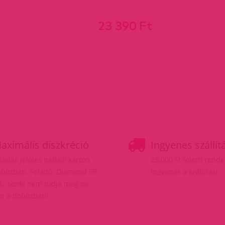
23 390 Ft
aximális diszkréció
Ingyenes szállít
ladás jelölés nélküli karton
25.000 Ft feletti rend
bozban. Feladó: Diamond 99
ingyenes a szállítás!
t., senki nem tudja meg mi
n a dobozban!