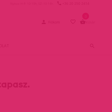
+36 20 250 2414
Nyitva: H-P: 10-19h, SZ: 10-14h
0
Fiókom
Kosár
OLAT
tapasz.