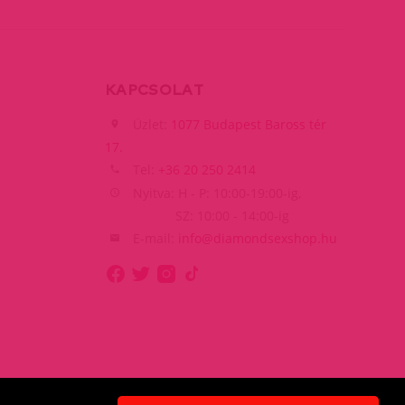
KAPCSOLAT
Üzlet:
1077 Budapest Baross tér
17.
Tel:
+36 20 250 2414
Nyitva: H - P: 10:00-19:00-ig,
SZ: 10:00 - 14:00-ig
E-mail:
info@diamondsexshop.hu