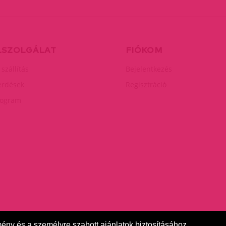
LSZOLGÁLAT
FIÓKOM
 szállítás
Bejelentkezés
érdések
Regisztráció
rogram
mény és a személyre szabott ajánlatok biztosításához.