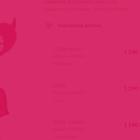
Kategória:
Mellbimbóra (lánc, súly)
Raktáron Üzletünkben- Azonnal viheted
Kedvencnek jelölöm
1.Száj+nyelv
1 290 
cikkszám: 40456-0
1.Száj+nyelv
2.Szív
1 290 
cikkszám: 40456-1
2.Szív
3.Száj -Kisses
1 290 
cikkszám: 40456-2
3.Száj -Kisses