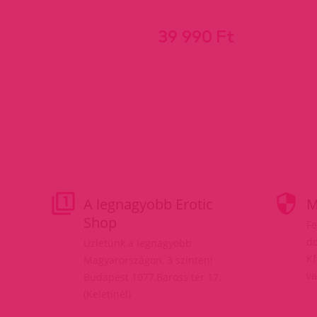
39 990 Ft
A legnagyobb Erotic
M
Shop
Fe
do
Üzletünk a legnagyobb
Kf
Magyarországon, 3 szinten!
va
Budapest 1077,Baross tér 17.
(Keletinél)