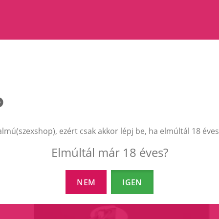
EZEK A TERMÉKEK IS ÉRDEKELHETNEK 
almú(szexshop), ezért csak akkor lépj be, ha elmúltál 18 éves
Elmúltál már 18 éves?
NEM
IGEN