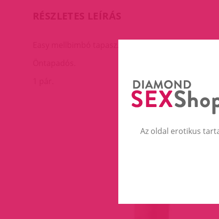
RÉSZLETES LEÍRÁS
Easy mellbimbó tapasz.
Öntapadós.
1 pár.
Az oldal erotikus tart