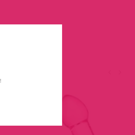
TÉGED
!