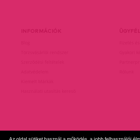
INFORMÁCIÓK
ÜGYFÉ
Blog
Fizetés és
Törzsvásárlói rendszer
Gyakori k
Szerződési feltételek
Partnerp
Adatvédelem
Rólunk
Kiemelt Márkák
Használati utasítás kereső
Az oldal sütiket használ a működés, a jobb felhasználói él