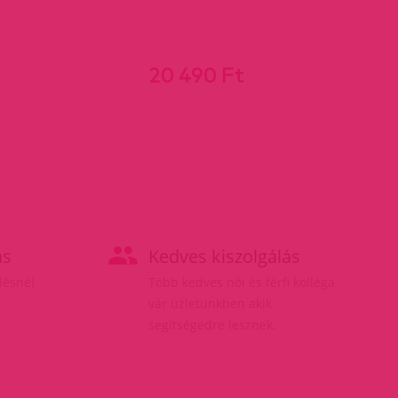
20 490 Ft
ás
Kedves kiszolgálás
elésnél
Több kedves női és férfi kolléga
vár üzletünkben akik
segítségedre lesznek.