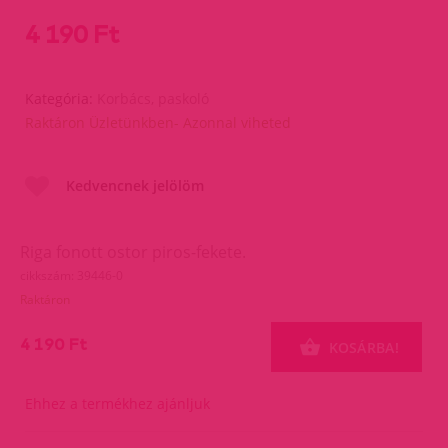
4 190 Ft
Kategória:
Korbács, paskoló
Raktáron Üzletünkben- Azonnal viheted
Kedvencnek jelölöm
Riga fonott ostor piros-fekete.
cikkszám: 39446-0
Raktáron
4 190 Ft
KOSÁRBA!
Ehhez a termékhez ajánljuk