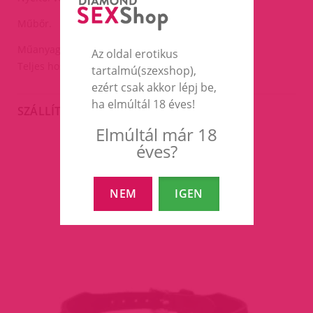
Műbőr.
Műanyag nyél.
Az oldal erotikus
Teljes hossza:kb.90cm.
tartalmú(szexshop),
ezért csak akkor lépj be,
ha elmúltál 18 éves!
SZÁLLÍTÁS
Elmúltál már 18
éves?
EZEK A TERMÉKEK IS
ÉRDEKELHETNEK TÉGED
NEM
IGEN