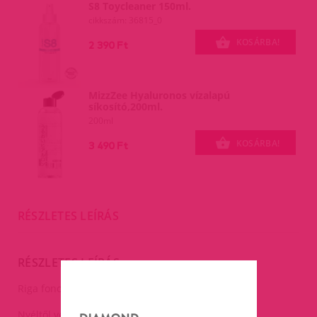
S8 Toycleaner 150ml.
cikkszám: 36815_0
KOSÁRBA!
2 390 Ft
MizzZee Hyaluronos vízalapú
síkosító,200ml.
200ml
KOSÁRBA!
3 490 Ft
RÉSZLETES LEÍRÁS
RÉSZLETES LEÍRÁS
Riga fonott ostor piros-fekete.
Nyéltől vékonyodó hosszú ostor.