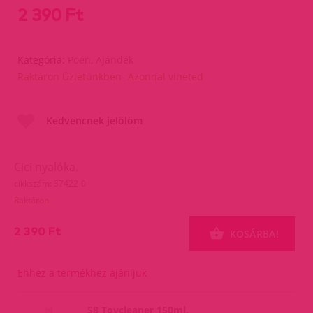
2 390 Ft
Kategória:
Poén, Ajándék
Raktáron Üzletünkben- Azonnal viheted
Kedvencnek jelölöm
Cici nyalóka.
cikkszám: 37422-0
Raktáron
2 390 Ft
KOSÁRBA!
Ehhez a termékhez ajánljuk
S8 Toycleaner 150ml.