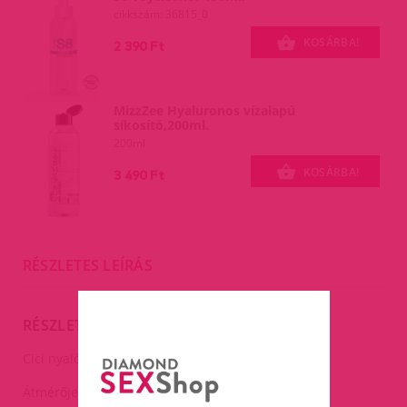
cikkszám: 36815_0
KOSÁRBA!
2 390 Ft
MizzZee Hyaluronos vízalapú
síkosító,200ml.
200ml
KOSÁRBA!
3 490 Ft
RÉSZLETES LEÍRÁS
RÉSZLETES LEÍRÁS
Cici nyalóka.
Átmérője:4,4cm.