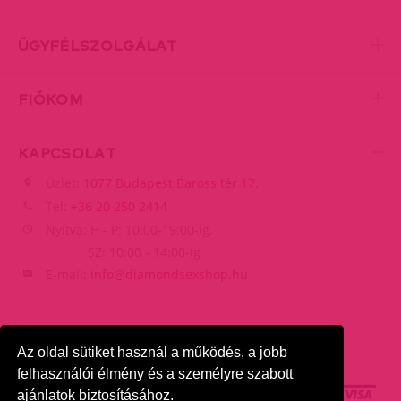
ÜGYFÉLSZOLGÁLAT
FIÓKOM
KAPCSOLAT
Üzlet:
1077 Budapest Baross tér 17.
Tel:
+36 20 250 2414
Nyitva: H - P: 10:00-19:00-ig,
SZ: 10:00 - 14:00-ig
E-mail:
info@diamondsexshop.hu
Az oldal sütiket használ a működés, a jobb
felhasználói élmény és a személyre szabott
ajánlatok biztosításához.