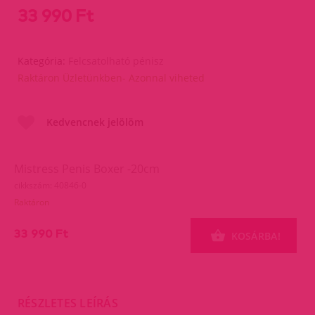
33 990 Ft
Kategória:
Felcsatolható pénisz
Raktáron Üzletünkben- Azonnal viheted
Kedvencnek jelölöm
Mistress Penis Boxer -20cm
cikkszám: 40846-0
Raktáron
33 990 Ft
KOSÁRBA!
RÉSZLETES LEÍRÁS