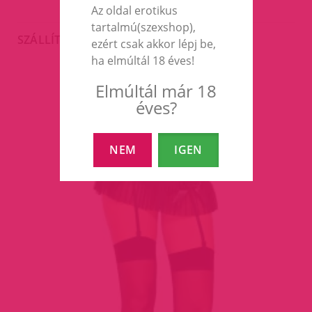
Az oldal erotikus
tartalmú(szexshop),
SZÁLLÍTÁS
ezért csak akkor lépj be,
ha elmúltál 18 éves!
Elmúltál már 18
EZEK A TERMÉKEK IS
éves?
ÉRDEKELHETNEK TÉGED
NEM
IGEN