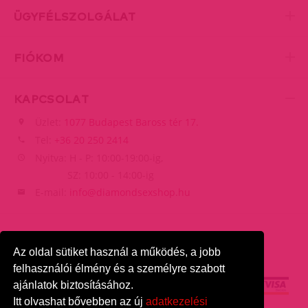
ÜGYFÉLSZOLGÁLAT
FIÓKOM
KAPCSOLAT
Üzlet:
1077 Budapest Baross tér 17.
Tel:
+36 20 250 2414
Nyitva: H - P: 10:00-19:00-ig,
SZ: 10:00 - 14:00-ig
E-mail:
info@diamondsexshop.hu
Az oldal sütiket használ a működés, a jobb
felhasználói élmény és a személyre szabott
ajánlatok biztosításához.
Itt olvashat bővebben az új
adatkezelési