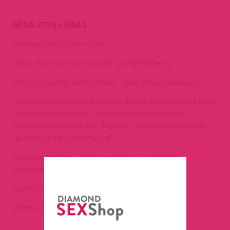
RÉSZLETES LEÍRÁS
Mistress Penis Boxer -20cm.
Olyan mint egy rövid nadrág -úgy kell felvenni.
Vastag rugalmas anyagból van -3mm anyag vastagság.
100% tisztán szilikonból készült, élethű, merev pénisz teljes
herezacskóval, a Penis Shorts izgalmas élményt és
szenvedélyes órákat ígér, Engedje szabadjára legvadabb
fantáziáit a Penis Shorts-szal!
A termék minden irányban nyújtható a tökéletes
illeszkedés érdekében.
A pénisz hossza:20cm,átmérője:4cm.
Méret:S-L-ig.