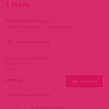
1 590 Ft
Kategória:
Kiegészítő, kesztyű
Raktáron Üzletünkben- Azonnal viheted
Kedvencnek jelölöm
Gothic Swan szemmaszk
cikkszám: 41651-0
Raktáron
1 590 Ft
KOSÁRBA!
Ehhez a termékhez ajánljuk
S8 Toycleaner 150ml.