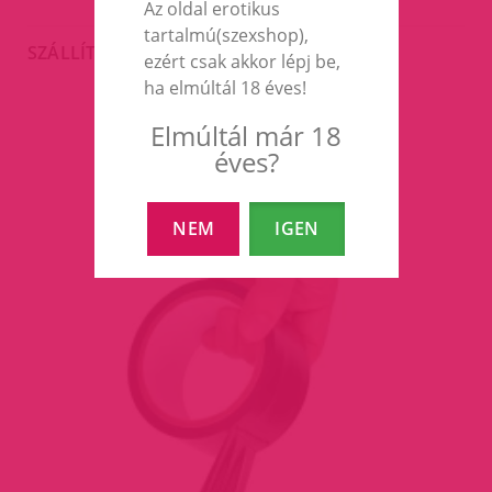
Az oldal erotikus
tartalmú(szexshop),
SZÁLLÍTÁS
ezért csak akkor lépj be,
ha elmúltál 18 éves!
Elmúltál már 18
EZEK A TERMÉKEK IS
éves?
ÉRDEKELHETNEK TÉGED
NEM
IGEN