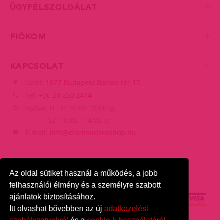
ÜGYFÉLSZOLGÁLAT
FIÓKOM
KAPCSOLAT
Üzlet:
1077 Budapest Baross tér 17.
Tel:
+36 20 250 2414
Nyitva: H - P: 10:00-19:00-ig,
SZ: 10:00 - 14:00-ig
E-mail:
info@diamondsexshop.hu
Az oldal sütiket használ a működés, a jobb
felhasználói élmény és a személyre szabott
ajánlatok biztosításához.
Itt olvashat bővebben az új
adatkezelési