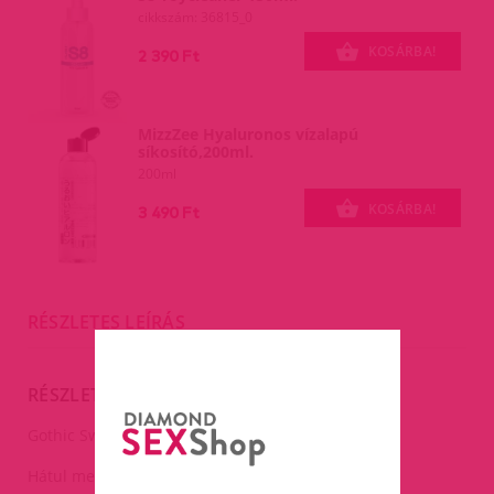
cikkszám: 36815_0
KOSÁRBA!
2 390 Ft
MizzZee Hyaluronos vízalapú
síkosító,200ml.
200ml
KOSÁRBA!
3 490 Ft
RÉSZLETES LEÍRÁS
RÉSZLETES LEÍRÁS
Gothic Swan szemmaszk.
Hátul megkötős.