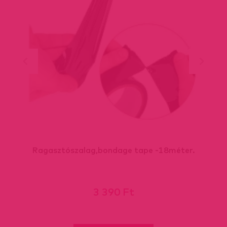
Ragasztószalag,bondage tape -18méter.
3 390 Ft