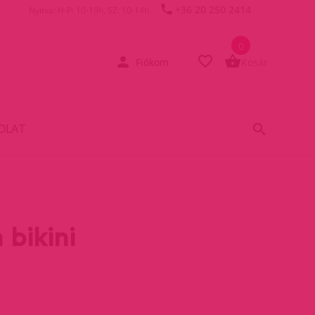
+36 20 250 2414
Nyitva: H-P: 10-19h, SZ: 10-14h
0
Fiókom
Kosár
OLAT
 bikini