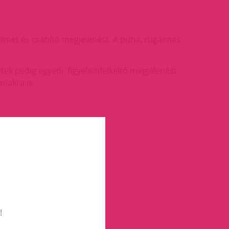
yelmet és csábító megjelenést. A puha, rugalmas
etek pedig egyedi, figyelemfelkeltő megjelenést
makra is.
!