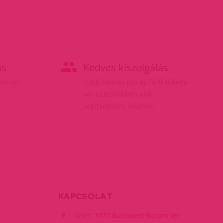
ás
Kedves kiszolgálás
elésnél
Több kedves női és férfi kolléga
vár üzletünkben akik
segítségedre lesznek.
KAPCSOLAT
Üzlet:
1077 Budapest Baross tér