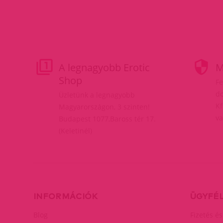
A legnagyobb Erotic
M
Shop
Fe
do
Üzletünk a legnagyobb
Kf
Magyarországon, 3 szinten!
va
Budapest 1077,Baross tér 17.
(Keletinél)
INFORMÁCIÓK
ÜGYFÉ
Blog
Fizetés és