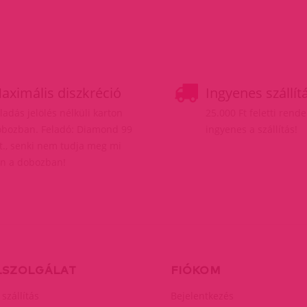
aximális diszkréció
Ingyenes szállít
ladás jelölés nélküli karton
25.000 Ft feletti rend
bozban. Feladó: Diamond 99
ingyenes a szállítás!
t., senki nem tudja meg mi
n a dobozban!
LSZOLGÁLAT
FIÓKOM
 szállítás
Bejelentkezés