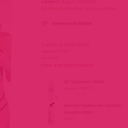
Kategória:
Bugyik, melltartók
Raktáron Üzletünkben- Azonnal viheted
Kedvencnek jelölöm
Scarlett brazilian bikini
cikkszám: 41558-0
Méret:S/M
Ehhez a termékhez ajánljuk
S8 Toycleaner 150ml.
cikkszám: 36815_0
MizzZee Hyaluronos vízalapú
síkosító,200ml.
200ml