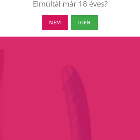
Elmúltál már 18 éves?
NEM
IGEN
EZEK A TERMÉKEK IS ÉRDEKELHETNEK 