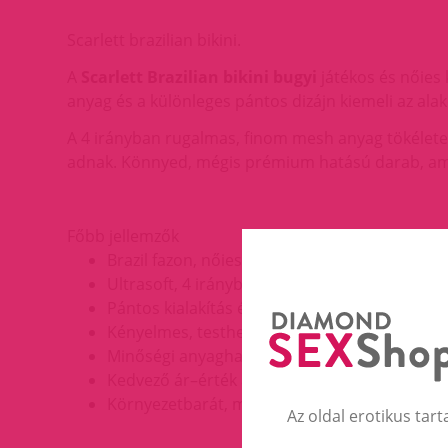
Scarlett brazilian bikini.
A
Scarlett Brazilian bikini bugyi
játékos és nőies 
anyag és a különleges pántos dizájn kiemeli az alak
A 4 irányban rugalmas, finom mesh anyag tökéletese
adnak. Könnyed, mégis prémium hatású darab, amel
Főbb jellemzők
Brazil fazon, nőies szabás
Ultrasoft, 4 irányban rugalmas mesh anyag
Pántos kialakítás és hátoldali kivágás
Kényelmes, testhez simuló viselet
Minőségi anyaghasználat
Kedvező ár–érték arány
Környezetbarát, műanyagmentes csomagolá
Az oldal erotikus tart