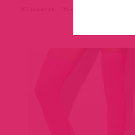
90% polyamide | 10% elastane