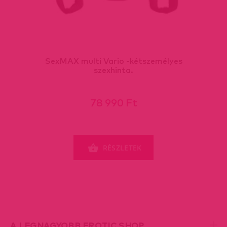
SexMAX multi Vario -kétszemélyes
szexhinta.
78 990 Ft
RÉSZLETEK
A LEGNAGYOBB EROTIC SHOP