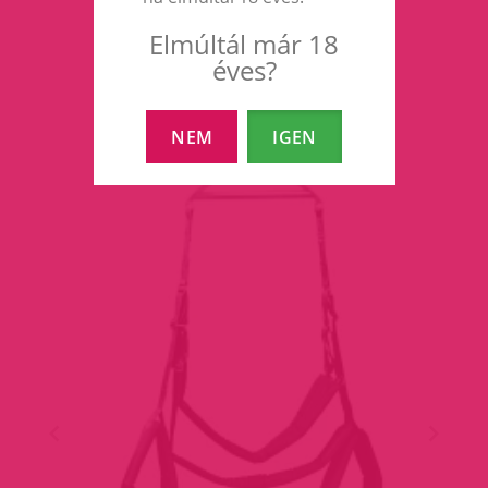
Elmúltál már 18
éves?
NEM
IGEN