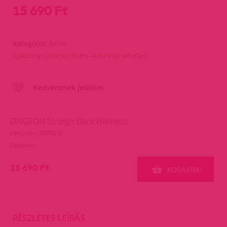
15 690 Ft
Kategória:
Felső
Raktáron Üzletünkben- Azonnal viheted
Kedvencnek jelölöm
DNGEON Straigh Back Harness.
cikkszám: 38788-0
Raktáron
15 690 Ft
KOSÁRBA!
RÉSZLETES LEÍRÁS