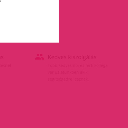
ás
Kedves kiszolgálás
elésnél
Több kedves női és férfi kolléga
vár üzletünkben akik
segítségedre lesznek.