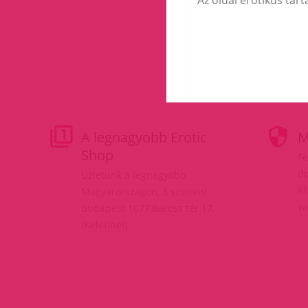
A legnagyobb Erotic
M
Shop
Fe
do
Üzletünk a legnagyobb
Kf
Magyarországon, 3 szinten!
va
Budapest 1077,Baross tér 17.
(Keletinél)