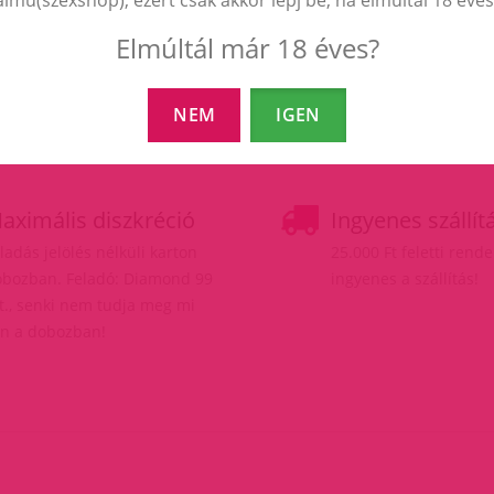
Elmúltál már 18 éves?
NEM
IGEN
aximális diszkréció
Ingyenes szállít
ladás jelölés nélküli karton
25.000 Ft feletti rend
bozban. Feladó: Diamond 99
ingyenes a szállítás!
t., senki nem tudja meg mi
n a dobozban!