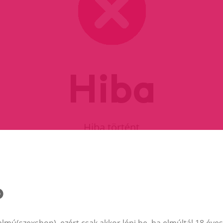
Hiba
Hiba történt
FOLYTASD A VÁSÁRLÁST
almú(szexshop), ezért csak akkor lépj be, ha elmúltál 18 éves