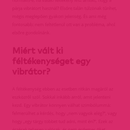
párja vibrátort használ? Elsőre talán túlzónak tűnhet,
mégis meglepően gyakori jelenség. És ami még
fontosabb: nem feltétlenül ott van a probléma, ahol
elsőre gondolnánk.
Miért vált ki
féltékenységet egy
vibrátor?
A féltékenység ebben az esetben ritkán magáról az
eszközről szól. Sokkal inkább arról, amit jelenteni
kezd. Egy vibrátor könnyen válhat szimbólummá:
felmerülhet a kérdés, hogy „nem vagyok elég?”, vagy
hogy „egy tárgy többet tud adni, mint én?”. Ezek az
érzések teljesen valósak, és nem érdemes őket