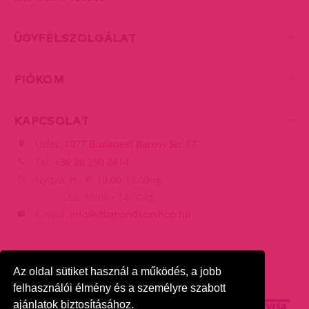
ÜGYFÉLSZOLGÁLAT
FIÓKOM
KAPCSOLAT
Üzlet:
1077 Budapest Baross tér 17.
Tel:
+36 20 250 2414
Nyitva: H - P: 10:00-19:00-ig,
SZ: 10:00 - 14:00-ig
E-mail:
info@diamondsexshop.hu
Az oldal sütiket használ a működés, a jobb
felhasználói élmény és a személyre szabott
ajánlatok biztosításához.