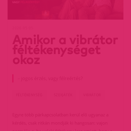
2026.05.05.
Amikor a vibrátor
féltékenységet
okoz
– jogos érzés, vagy félreértés?
FÉLTÉKENYSÉG
SZEXJÁTÉK
VIBRÁTOR
Egyre több párkapcsolatban kerül elő ugyanaz a
kérdés, csak ritkán mondják ki hangosan: vajon
normális-e, ha valaki féltékeny lesz amiatt, hogy a