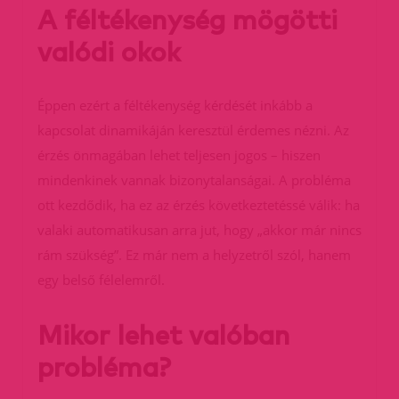
A féltékenység mögötti
valódi okok
Éppen ezért a féltékenység kérdését inkább a
kapcsolat dinamikáján keresztül érdemes nézni. Az
érzés önmagában lehet teljesen jogos – hiszen
mindenkinek vannak bizonytalanságai. A probléma
ott kezdődik, ha ez az érzés következtetéssé válik: ha
valaki automatikusan arra jut, hogy „akkor már nincs
rám szükség”. Ez már nem a helyzetről szól, hanem
egy belső félelemről.
Mikor lehet valóban
probléma?