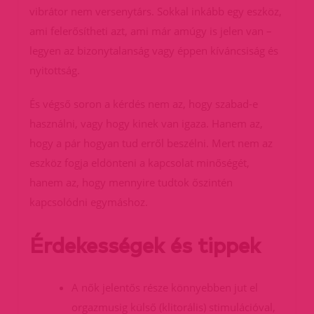
vibrátor nem versenytárs. Sokkal inkább egy eszköz,
ami felerősítheti azt, ami már amúgy is jelen van –
legyen az bizonytalanság vagy éppen kíváncsiság és
nyitottság.
És végső soron a kérdés nem az, hogy szabad-e
használni, vagy hogy kinek van igaza. Hanem az,
hogy a pár hogyan tud erről beszélni. Mert nem az
eszköz fogja eldönteni a kapcsolat minőségét,
hanem az, hogy mennyire tudtok őszintén
kapcsolódni egymáshoz.
Érdekességek és tippek
A nők jelentős része könnyebben jut el
orgazmusig külső (klitorális) stimulációval,