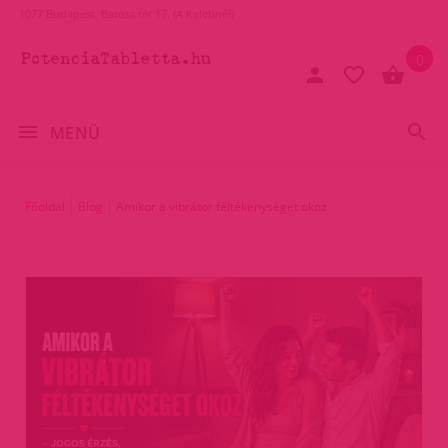
1077 Budapest, Baross tér 17. (A Keletinél)
0
MENÜ
Főoldal
Blog
Amikor a vibrátor féltékenységet okoz