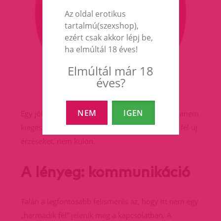
Az oldal erotikus
tartalmú(szexshop),
ezért csak akkor lépj be,
ha elmúltál 18 éves!
Elmúltál már 18
éves?
NEM
IGEN
Egy jól megválasztott eszköz nem helyettesít, hanem
kiegészít – segít abban, hogy együtt fedezzetek fel új
érzéseket, nem külön.
A lényeg: kommunikáció
Talán a legfontosabb felismerés az, hogy itt nem egy
„harmadik fél” jelenik meg a kapcsolatban. A