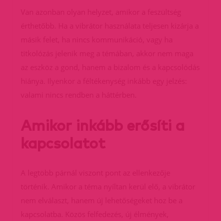
Van azonban olyan helyzet, amikor a feszültség
érthetőbb. Ha a vibrátor használata teljesen kizárja a
másik felet, ha nincs kommunikáció, vagy ha
titkolózás jelenik meg a témában, akkor nem maga
az eszköz a gond, hanem a bizalom és a kapcsolódás
hiánya. Ilyenkor a féltékenység inkább egy jelzés:
valami nincs rendben a háttérben.
Amikor inkább erősíti a
kapcsolatot
A legtöbb párnál viszont pont az ellenkezője
történik. Amikor a téma nyíltan kerül elő, a vibrátor
nem elválaszt, hanem új lehetőségeket hoz be a
kapcsolatba. Közös felfedezés, új élmények,