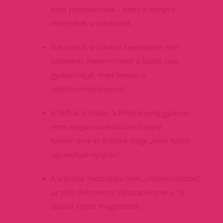
mint penetrációval – ezért is ennyire
elterjedtek a vibrátorok.
Sok párnál a vibrátor bevezetése nem
csökkenti, hanem növeli a közös szex
gyakoriságát, mert leveszi a
teljesítménykényszert.
A férfiak körében a féltékenység gyakran
nem magára az eszközre irányul:
hanem arra az érzésre, hogy „nem tudok
ugyanolyat nyújtani”.
A vibrátor használata nem „modern hóbort”
az első elektromos változatok már a 19.
század végén megjelentek.