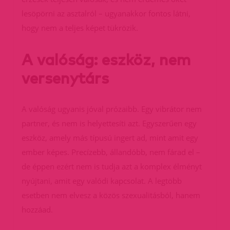
lesöpörni az asztalról – ugyanakkor fontos látni,
hogy nem a teljes képet tükrözik.
A valóság: eszköz, nem
versenytárs
A valóság ugyanis jóval prózaibb. Egy vibrátor nem
partner, és nem is helyettesíti azt. Egyszerűen egy
eszköz, amely más típusú ingert ad, mint amit egy
ember képes. Precízebb, állandóbb, nem fárad el –
de éppen ezért nem is tudja azt a komplex élményt
nyújtani, amit egy valódi kapcsolat. A legtöbb
esetben nem elvesz a közös szexualitásból, hanem
hozzáad.