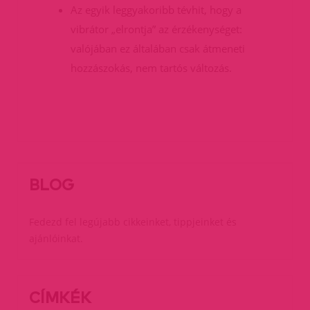
Az egyik leggyakoribb tévhit, hogy a
vibrátor „elrontja” az érzékenységet:
valójában ez általában csak átmeneti
hozzászokás, nem tartós változás.
BLOG
Fedezd fel legújabb cikkeinket, tippjeinket és
ajánlóinkat.
CÍMKÉK