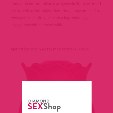
könnyebb kommunikáció az igényekről – ezek mind
erősíthetik az intimitást. Nem ritka, hogy ami elsőre
fenyegetésnek tűnik, később a kapcsolat egyik
legizgalmasabb elemévé válik.
Ajánott kipróbáln a szexshop termékei közül: